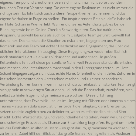
eigenes Tempo, und Emotionen lösen sich manchmal nicht sofort, sondern
brauchen Zeit zur Verarbeitung. Die erste eigene Reaktion muss nicht immer die
richtige sein. Es lohnt sich auch andere Perspektiven einzunehmen und das
eigene Verhalten in Frage zu stellen. Ein inspirierendes Beispiel dafür habe ich
im Hotel Schani in Wien erlebt. Während unseres Aufenthalts gab es bei der
Buchung sowie beim Online-Checkin Schwierigkeiten. Das hat natürlich zu
Anspannung sowohl bei uns als auch beim Gastgeberteam geführt. Gewollt hat
das keiner. Doch anstatt die Situation zu eskalieren, begegneten uns Frau
Komarek und das Team mit echter Herzlichkeit und Engagement, das über die
üblichen Interaktionen hinausging. Diese Begegnung war weder oberflächlich
noch standardisiert – sie war spürbar echt und authentisch. In großen
Kettenhotels fehlt oft diese persönliche Nähe, weil Prozesse standardisiert sind
und menschliche Interaktionen manchmal in den Hintergrund treten. Im Hotel
Schani hingegen zeigte sich, dass echte Nähe, Offenheit und ein tiefes Zuhören in
kritischen Momenten den Unterschied machen und zu einer besonderen
Verbindung führen können, wenn man sich darauf einlässt. Ein starkes Team zeigt
sich gerade in schwierigen Situationen – durch die Bereitschaft, zuzuhören, sich
selbst zu hinterfragen und gemeinsam zu wachsen. Diese Erfahrung
unterstreicht, dass Diversität – sei es im Umgang mit Gästen oder innerhalb eines
Teams – stets ein Balanceakt ist. Er erfordert die Fähigkeit, klare Grenzen zu
setzen und sie zugleich neu zu definieren, wenn es erforderlich ist und Sinn
macht. Echte Wertschätzung und Verbundenheit entstehen, wenn wir uns öffnen
und schwierige Prozesse als Chance zur Entwicklung begreifen. Es geht um mehr
als das Festhalten an alten Mustern – es geht darum, gemeinsam zu wachsen und
zu lernen. Dabei hilft der Blick auf das große Ganze. Kleinigkeiten, als Auslöser