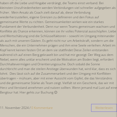
haben oft die Liebe und Hingabe verdrängt, die Teams einst verband. Bei
kleinsten Unzufriedenheiten werden Verbindungen viel schneller aufgegeben als
früher. Mein Ansatz als Coach zielt darauf ab, diese Verbindung
wiederherzustellen, eigene Grenzen zu definieren und den Fokus auf
gemeinsame Werte zu richten. Gemeinsamkeiten wirken wie ein starkes
Fundament der Verbundenheit. Denn nur wenn Teams gemeinsam wachsen und
Konflikte als Chance erkennen, können sie ihr volles Potenzial ausschöpfen. Liebe
und Wertschätzung sind die Schlüsselfaktoren – sowohl im Umgang miteinander
als auch mit unseren Gästen. Es geht nicht nur um Arbeitskraft, sondern um die
Menschen, die ein Unternehmen prägen und ihm eine Seele verleihen. Arbeit im
Kopf kennt keinen festen Ort an dem sie stattfindet Diese Zeilen entstanden
während ich auf einen Berg gekraxelt bin und hat mir gezeigt: Der Weg aus dem
Nebel, wenn alles unklar erscheint und die Motivation am Boden liegt, erfordert
Durchhaltevermögen und Orientierungssuche. Doch sobald die Sonne
durchbricht und man die steilen Anstiege überwunden hat, wird klar, dass es sich
lohnt. Dies lässt sich auf die Zusammenarbeit und den Umgang mit Konflikten
übertragen – mühsam, aber mit einer Aussicht vom Gipfel, die das Verständnis
und die gemeinsame Stärke als Team zeigt. Vielfalt ist ein Geschenk, das wir mit
Herz und Verstand annehmen und nutzen sollten. Wenn jemand mal Lust auf eine
Bergtour hat: Hier gehts zur Buchung 🙂
11. November 2024
/
0 Kommentare
Weiterlesen