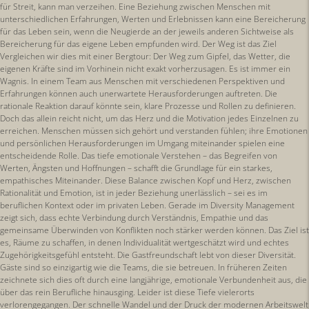
für Streit, kann man verzeihen. Eine Beziehung zwischen Menschen mit
unterschiedlichen Erfahrungen, Werten und Erlebnissen kann eine Bereicherung
für das Leben sein, wenn die Neugierde an der jeweils anderen Sichtweise als
Bereicherung für das eigene Leben empfunden wird. Der Weg ist das Ziel
Vergleichen wir dies mit einer Bergtour: Der Weg zum Gipfel, das Wetter, die
eigenen Kräfte sind im Vorhinein nicht exakt vorherzusagen. Es ist immer ein
Wagnis. In einem Team aus Menschen mit verschiedenen Perspektiven und
Erfahrungen können auch unerwartete Herausforderungen auftreten. Die
rationale Reaktion darauf könnte sein, klare Prozesse und Rollen zu definieren.
Doch das allein reicht nicht, um das Herz und die Motivation jedes Einzelnen zu
erreichen. Menschen müssen sich gehört und verstanden fühlen; ihre Emotionen
und persönlichen Herausforderungen im Umgang miteinander spielen eine
entscheidende Rolle. Das tiefe emotionale Verstehen – das Begreifen von
Werten, Ängsten und Hoffnungen – schafft die Grundlage für ein starkes,
empathisches Miteinander. Diese Balance zwischen Kopf und Herz, zwischen
Rationalität und Emotion, ist in jeder Beziehung unerlässlich – sei es im
beruflichen Kontext oder im privaten Leben. Gerade im Diversity Management
zeigt sich, dass echte Verbindung durch Verständnis, Empathie und das
gemeinsame Überwinden von Konflikten noch stärker werden können. Das Ziel ist
es, Räume zu schaffen, in denen Individualität wertgeschätzt wird und echtes
Zugehörigkeitsgefühl entsteht. Die Gastfreundschaft lebt von dieser Diversität.
Gäste sind so einzigartig wie die Teams, die sie betreuen. In früheren Zeiten
zeichnete sich dies oft durch eine langjährige, emotionale Verbundenheit aus, die
über das rein Berufliche hinausging. Leider ist diese Tiefe vielerorts
verlorengegangen. Der schnelle Wandel und der Druck der modernen Arbeitswelt