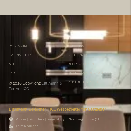
IMPRESSUM
ÜBER UNS
DATENSCHUTZ
REFERENZEN
AGB
KOOPERATIONEN
FAQ
TRAININGSPROGRAMM
ANGEBOTE & PREISE
© 2026 Copyright:
Dittlmann &
Partner ICC
Dittlmann & Partner | ICC Wegbegleiter für Gastgeber
Passau | München | Regensburg | Nürnberg | Basel (CH)
Termin buchen