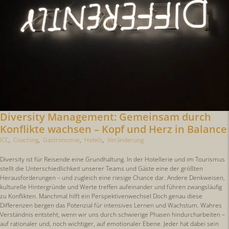
Diversity Management: Gemeinsam durch
Konflikte wachsen – Kopf und Herz in Balance
ICC
,
Coaching
,
Gastronomie
,
Hotels
,
Veränderung
Diversity ist für Reisende eine Grundhaltung. In der Hotellerie und im Tourismus
stellt die Unterschiedlichkeit unserer Teams und Gäste eine der größten
Herausforderungen – und zugleich eine riesige Chance dar. Andere Denkweisen,
kulturelle Hintergründe und Werte treffen aufeinander und führen zwangsläufig
zu Konflikten. Manchmal hilft ein Perspektivenwechsel Doch genau diese
Differenzen bergen das Potenzial für intensives Lernen und Wachstum. Wahres
Verständnis entsteht, wenn wir uns durch schwierige Phasen hindurcharbeiten –
auf rationaler und, noch wichtiger, auf emotionaler Ebene. Jeder hat dabei sein