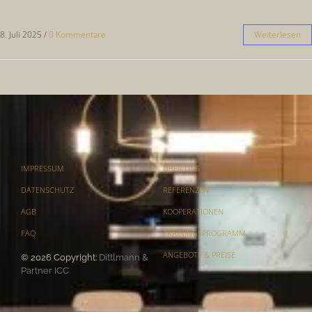
8. Juli 2025
/
0 Kommentare
Weiterlesen
IMPRESSUM
ÜBER UNS
DATENSCHUTZ
REFERENZEN
AGB
KOOPERATIONEN
FAQ
TRAININGSPROGRAMM
ANGEBOTE & PREISE
© 2026 Copyright:
Dittlmann &
Partner ICC