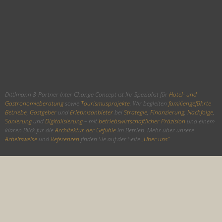
Dittlmann & Partner Inter Change Concept ist Ihr Spezialist für
Hotel- und
Gastronomieberatung
sowie
Tourismusprojekte
. Wir begleiten
familiengeführte
Betriebe
,
Gastgeber
und
Erlebnisanbieter
bei
Strategie
,
Finanzierung
,
Nachfolge
,
Sanierung
und
Digitalisierung
– mit
betriebswirtschaftlicher Präzision
und einem
klaren Blick für die
Architektur der Gefühle
im Betrieb. Mehr über unsere
Arbeitsweise
und
Referenzen
finden Sie auf der Seite
„Über uns“.