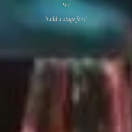
We
b
u
i
l
d
a
s
t
a
g
e
f
o
r
i
t
,
|