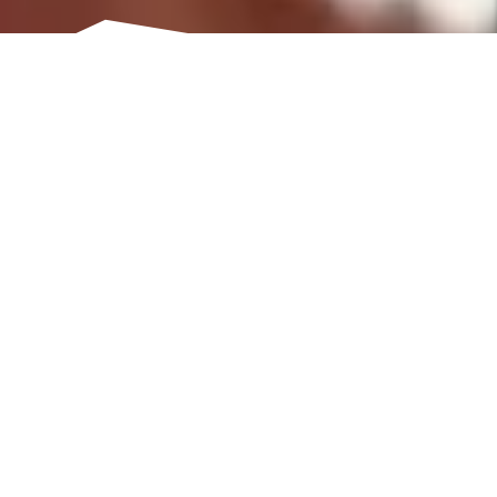
Dittlmann & Partner ICC | Consultoría hotelera en
Alemania, Austria y Suiza
Desarrollo hotelero, reestructuración, financiación y consultoría
estratégica para el sector de la hospitalidad
Nos apasionan la innovación y el cambio en el
sector de la hospitalidad.
Dittlmann & Partner ICC es una consultora independiente
especializada en hotelería, restauración, turismo y desarrollo de
destinos y experiencias. Asesoramos a empresas familiares del
sector, inversores y operadores en Alemania, Austria y Suiza.
Con más de 30 años de experiencia en el sector hotelero, Dittlmann
& Partner ICC combina consultoría estratégica, experiencia financiera