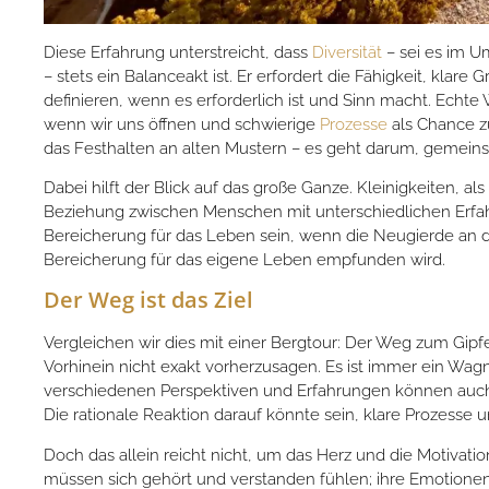
Diese Erfahrung unterstreicht, dass
Diversität
– sei es im U
– stets ein Balanceakt ist. Er erfordert die Fähigkeit, klar
definieren, wenn es erforderlich ist und Sinn macht. Ech
wenn wir uns öffnen und schwierige
Prozesse
als Chance z
das Festhalten an alten Mustern – es geht darum, gemein
Dabei hilft der Blick auf das große Ganze. Kleinigkeiten, al
Beziehung zwischen Menschen mit unterschiedlichen Erfa
Bereicherung für das Leben sein, wenn die Neugierde an d
Bereicherung für das eigene Leben empfunden wird.
Der Weg ist das Ziel
Vergleichen wir dies mit einer Bergtour: Der Weg zum Gipfe
Vorhinein nicht exakt vorherzusagen. Es ist immer ein Wa
verschiedenen Perspektiven und Erfahrungen können auch
Die rationale Reaktion darauf könnte sein, klare Prozesse u
D
och das allein reicht nicht, um das Herz und die Motivat
müssen sich gehört und verstanden fühlen; ihre Emotione