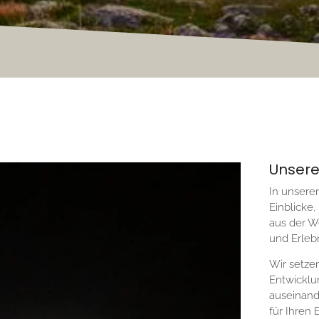
Unsere
In unserem
Einblicke,
aus der W
und Erlebn
Wir setze
Entwickl
auseinand
für Ihren 