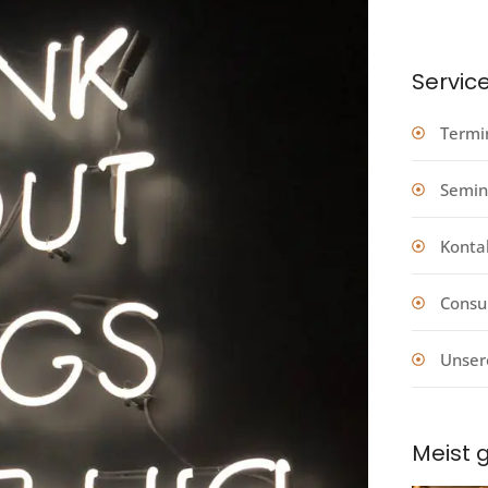
Servic
Termi
Semin
Konta
Consu
Unser
Meist 