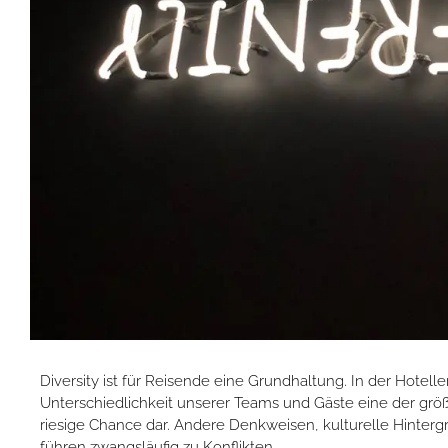
Diversity ist für Reisende eine Grundhaltung. In der Hotelle
Unterschiedlichkeit unserer Teams und Gäste eine der grö
riesige Chance dar. Andere Denkweisen, kulturelle Hinter
führen zwangsläufig zu Konflikten.