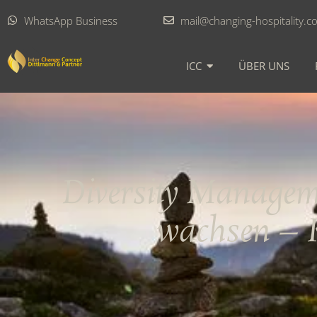
WhatsApp Business
mail@changing-hospitality.c
ICC
ÜBER UNS
Diversity Managem
wachsen – K