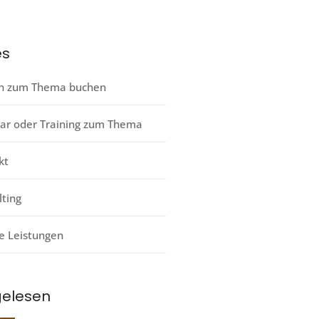
es
n zum Thema buchen
ar oder Training zum Thema
kt
lting
e Leistungen
gelesen