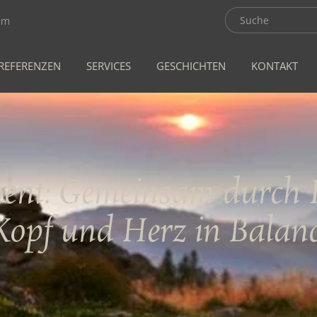
om
REFERENZEN
SERVICES
GESCHICHTEN
KONTAKT
ent: Gemeinsam durch K
opf und Herz in Balan