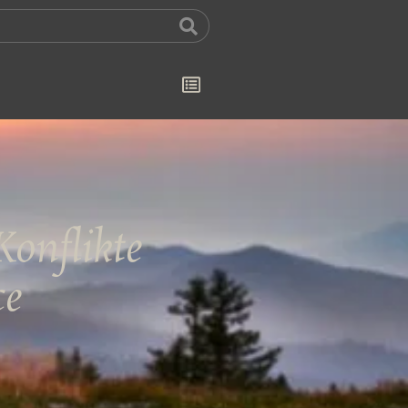
onflikte
ce