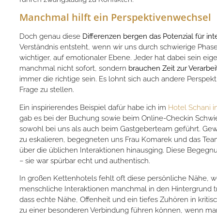
Manchmal hilft ein Perspektivenwechsel
Doch genau diese
Differenzen bergen das Potenzial für i
Verständnis entsteht, wenn wir uns durch schwierige Phase
wichtiger, auf emotionaler Ebene. Jeder hat dabei sein e
manchmal nicht sofort, sondern
brauchen Zeit zur Verarbei
immer die richtige sein. Es lohnt sich auch andere Perspe
Frage zu stellen.
Ein inspirierendes Beispiel dafür habe ich im
Hotel Schani i
gab es bei der Buchung sowie beim Online-Checkin Schwie
sowohl bei uns als auch beim Gastgeberteam geführt. Gewoll
zu eskalieren, begegneten uns Frau Komarek und das Team
über die üblichen Interaktionen hinausging. Diese Begegnu
– sie war spürbar echt und authentisch.
In großen Kettenhotels fehlt oft diese persönliche Nähe, we
menschliche Interaktionen manchmal in den Hintergrund t
dass echte Nähe, Offenheit und ein tiefes Zuhören in kr
zu einer besonderen Verbindung führen können, wenn man 