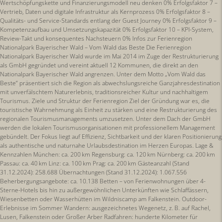
Wertschöpfungskette und Finanzierungsmodell neu denken 0% Erfolgsfaktor 7 –
Vertrieb, Daten und digitale Infrastruktur als Kernprozess 0% Erfolgsfaktor 8 –
Qualitäts- und Service-Standards entlang der Guest Journey 0% Erfolgsfaktor 9 –
Kompetenzaufbau und Umsetzungskapazität 0% Erfolgsfaktor 10 – KPI-System,
Review-Takt und konsequentes Nachsteuern 0% Infos zur Ferienregion
Nationalpark Bayerischer Wald – Vom Wald das Beste Die Ferienregion
Nationalpark Bayerischer Wald wurde im Mai 2014 im Zuge der Restrukturierung
als GmbH gegründet und vereint aktuell 12 Kommunen, die direkt an den
Nationalpark Bayerischer Wald angrenzen. Unter dem Motto „Vom Wald das
Beste“ präsentiert sich die Region als abwechslungsreiche Ganzjahresdestination
mit unverfälschtem Naturerlebnis, traditionsreicher Kultur und nachhaltigem
Tourismus. Ziele und Struktur der Ferienregion Ziel der Gründung war es, die
touristische Wahrnehmung als Einheit zu stärken und eine Restrukturierung des
regionalen Tourismusmanagements umzusetzen. Unter dem Dach der GmbH
werden die lokalen Tourismusorganisationen mit professionellem Management
gebündelt. Der Fokus liegt auf Effizienz, Sichtbarkeit und der klaren Positionierung
als authentische und naturnahe Urlaubsdestination im Herzen Europas. Lage &
Kennzahlen München: ca. 200 km Regensburg: ca. 120 km Nürnberg: ca. 200 km
Passau: ca. 40 km Linz: ca. 100 km Prag: ca. 200 km Gästeanzahl (Stand
31.12.2024): 258.688 Übernachtungen (Stand 31.12.2024): 1.067.556
Beherbergungsangebote: ca. 10.138 Betten – von Ferienwohnungen über 4-
Sterne-Hotels bis hin zu außergewöhnlichen Unterkünften wie Schlaffässern,
Wiesenbetten oder Wasserhütten im Wildniscamp am Falkenstein. Outdoor-
Erlebnisse im Sommer Wandern: ausgezeichnetes Wegenetz, z. B. auf Rachel,
Lusen, Falkenstein oder Großer Arber Radfahren: hunderte Kilometer für