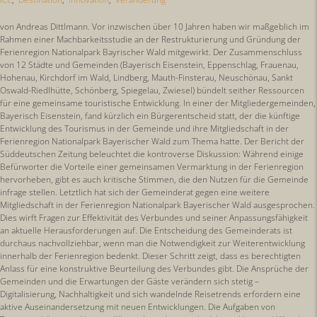
von Andreas Dittlmann. Vor inzwischen über 10 Jahren haben wir maßgeblich im
Rahmen einer Machbarkeitsstudie an der Restrukturierung und Gründung der
Ferienregion Nationalpark Bayrischer Wald mitgewirkt. Der Zusammenschluss
von 12 Städte und Gemeinden (Bayerisch Eisenstein, Eppenschlag, Frauenau,
Hohenau, Kirchdorf im Wald, Lindberg, Mauth-Finsterau, Neuschönau, Sankt
Oswald-Riedlhütte, Schönberg, Spiegelau, Zwiesel) bündelt seither Ressourcen
für eine gemeinsame touristische Entwicklung. In einer der Mitgliedergemeinden,
Bayerisch Eisenstein, fand kürzlich ein Bürgerentscheid statt, der die künftige
Entwicklung des Tourismus in der Gemeinde und ihre Mitgliedschaft in der
Ferienregion Nationalpark Bayerischer Wald zum Thema hatte. Der Bericht der
Süddeutschen Zeitung beleuchtet die kontroverse Diskussion: Während einige
Befürworter die Vorteile einer gemeinsamen Vermarktung in der Ferienregion
hervorheben, gibt es auch kritische Stimmen, die den Nutzen für die Gemeinde
infrage stellen. Letztlich hat sich der Gemeinderat gegen eine weitere
Mitgliedschaft in der Ferienregion Nationalpark Bayerischer Wald ausgesprochen.
Dies wirft Fragen zur Effektivität des Verbundes und seiner Anpassungsfähigkeit
an aktuelle Herausforderungen auf. Die Entscheidung des Gemeinderats ist
durchaus nachvollziehbar, wenn man die Notwendigkeit zur Weiterentwicklung
innerhalb der Ferienregion bedenkt. Dieser Schritt zeigt, dass es berechtigten
Anlass für eine konstruktive Beurteilung des Verbundes gibt. Die Ansprüche der
Gemeinden und die Erwartungen der Gäste verändern sich stetig –
Digitalisierung, Nachhaltigkeit und sich wandelnde Reisetrends erfordern eine
aktive Auseinandersetzung mit neuen Entwicklungen. Die Aufgaben von