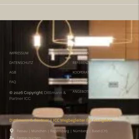
IMPRESSUM
ÜBER UNS
DATENSCHUTZ
REFERENZEN
AGB
KOOPERATIONEN
FAQ
TRAININGSPROGRAMM
ANGEBOTE & PREISE
© 2026 Copyright:
Dittlmann &
Partner ICC
Dittlmann & Partner | ICC Wegbegleiter für Gastgeber
Passau | München | Regensburg | Nürnberg | Basel (CH)
Termin buchen