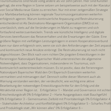
Tourismusbüros sind heute völlig andere als vor zehn Jahren. Hier sind Künstler
gefragt, die eine Region in Szene setzen um beispielsweise auch mit der Klaviatur
von Social Media neue Gäste zu erreichen. Nur mit einer zeitgemäßen Strategie
zur Marktbearbeitung können regionale Tourismusorganisationen weiterhin
erfolgreich agieren. Warum kontinuierliche Anpassung und Restrukturierung
entscheidend ist Als Destinations-Management-Organisation (DMO) ist es
unerlässlich, stets auf die Veränderungen im Markt zu reagieren und sich
fortlaufend weiterzuentwickeln. Trends wie künstliche Intelligenz und digitale
Services beeinflussen das Reiseverhalten und die Erwartungen der Gäste. Eine
größere Region mit vielfältigen Leistungsträgern in einem Kooperationsverbund
kann nur dann erfolgreich sein, wenn sie sich den Anforderungen der Zeit anpasst
und kontinuierlich neue Ansätze einbringt. Die Restrukturierung ist noch nicht
abgeschlossen. Den Blick nach vorn richten Die jüngsten Entwicklungen in der
Ferienregion Nationalpark Bayerischer Wald unterstreichen die allgemeine
Notwendigkeit, dass Organisationen, insbesondere im Tourismus, sich
kontinuierlich weiterentwickeln müssen. Es ist positiv, dass die Ferienregion
Nationalpark Bayerischer Wald den Ort Bayerisch Eisenstein weiterhin
vermarkten und mitmanagen darf. Dennoch sollte dieser Moment auch als
Warnung verstanden werden, der verdeutlicht, wie wichtig eine aktive
Bearbeitung der notwendigen Entwicklungsschritte für den Erfolg und die
Attraktivität einer Region ist. Erfolgsfaktor 1 – Mandat und Governance mit echter
Entscheidungskraft 0% Erfolgsfaktor 2 – Harte Ausgangsbasis statt Bauchgefühl
0% Erfolgsfaktor 3 – Gemeinsames Zielbild mit Prioritätenlogik 0% Erfolgsfaktor 4
– Stakeholder-Architektur und Konfliktfähigkeit 0% Erfolgsfaktor 5 – Scharfes Profil
und Produktlogik statt „Wir können alles“ 0% Erfolgsfaktor 6 –