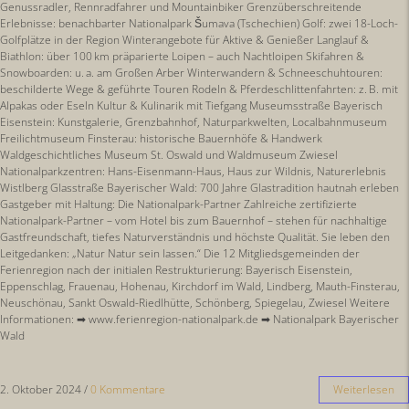
Genussradler, Rennradfahrer und Mountainbiker Grenzüberschreitende
Erlebnisse: benachbarter Nationalpark Šumava (Tschechien) Golf: zwei 18-Loch-
Golfplätze in der Region Winterangebote für Aktive & Genießer Langlauf &
Biathlon: über 100 km präparierte Loipen – auch Nachtloipen Skifahren &
Snowboarden: u. a. am Großen Arber Winterwandern & Schneeschuhtouren:
beschilderte Wege & geführte Touren Rodeln & Pferdeschlittenfahrten: z. B. mit
Alpakas oder Eseln Kultur & Kulinarik mit Tiefgang Museumsstraße Bayerisch
Eisenstein: Kunstgalerie, Grenzbahnhof, Naturparkwelten, Localbahnmuseum
Freilichtmuseum Finsterau: historische Bauernhöfe & Handwerk
Waldgeschichtliches Museum St. Oswald und Waldmuseum Zwiesel
Nationalparkzentren: Hans-Eisenmann-Haus, Haus zur Wildnis, Naturerlebnis
Wistlberg Glasstraße Bayerischer Wald: 700 Jahre Glastradition hautnah erleben
Gastgeber mit Haltung: Die Nationalpark-Partner Zahlreiche zertifizierte
Nationalpark-Partner – vom Hotel bis zum Bauernhof – stehen für nachhaltige
Gastfreundschaft, tiefes Naturverständnis und höchste Qualität. Sie leben den
Leitgedanken: „Natur Natur sein lassen.“ Die 12 Mitgliedsgemeinden der
Ferienregion nach der initialen Restrukturierung: Bayerisch Eisenstein,
Eppenschlag, Frauenau, Hohenau, Kirchdorf im Wald, Lindberg, Mauth-Finsterau,
Neuschönau, Sankt Oswald-Riedlhütte, Schönberg, Spiegelau, Zwiesel Weitere
Informationen: ➡ www.ferienregion-nationalpark.de ➡ Nationalpark Bayerischer
Wald
2. Oktober 2024
/
0 Kommentare
Weiterlesen