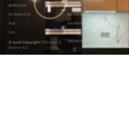
IMPRESSUM
ÜBER UNS
DATENSCHUTZ
REFERENZEN
AGB
KOOPERATIONEN
FAQ
TRAININGSPROGRAMM
ANGEBOTE & PREISE
© 2026 Copyright:
Dittlmann &
Partner ICC
Dittlmann & Partner | ICC Wegbegleiter für Gastgeber
Passau | München | Regensburg | Nürnberg | Basel (CH)
Termin buchen