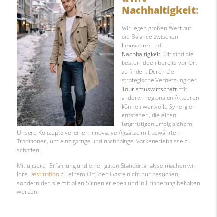
Nachhaltigkeit
:
Wir legen großen Wert auf
die Balance zwischen
Innovation
und
Nachhaltigkeit
. Oft sind die
besten Ideen bereits vor Ort
zu finden. Durch die
strategische Vernetzung der
Tourismuswirtschaft
mit
anderen regionalen Akteuren
können wertvolle Synergien
entstehen, die einen
langfristigen Erfolg sichern.
Unsere Konzepte vereinen innovative Ansätze mit bewährten
Traditionen, um einzigartige und nachhaltige Markenerlebnisse zu
schaffen.
Mit unserer Erfahrung und einer guten Standortanalyse machen wir
Ihre
Destination
zu einem Ort, den Gäste nicht nur besuchen,
sondern den sie mit allen Sinnen erleben und in Erinnerung behalten
werden.