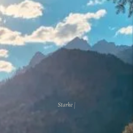
S
t
a
r
k
e
M
a
r
k
|