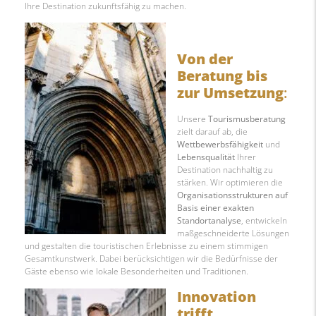
Ihre Destination zukunftsfähig zu machen.
Von der
Beratung bis
zur Umsetzung
:
Unsere
Tourismusberatung
zielt darauf ab, die
Wettbewerbsfähigkeit
und
Lebensqualität
Ihrer
Destination nachhaltig zu
stärken. Wir optimieren die
Organisationsstrukturen auf
Basis einer exakten
Standortanalyse
, entwickeln
maßgeschneiderte Lösungen
und gestalten die touristischen Erlebnisse zu einem stimmigen
Gesamtkunstwerk. Dabei berücksichtigen wir die Bedürfnisse der
Gäste ebenso wie lokale Besonderheiten und Traditionen.
Innovation
trifft