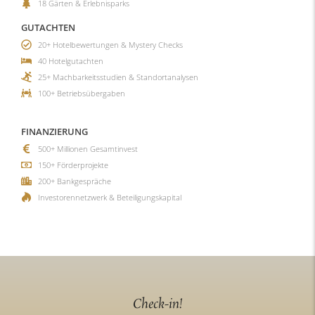
18 Gärten & Erlebnisparks
GUTACHTEN
20+ Hotelbewertungen & Mystery Checks
40 Hotelgutachten
25+ Machbarkeitsstudien & Standortanalysen
100+ Betriebsübergaben
FINANZIERUNG
500+ Millionen Gesamtinvest
150+ Förderprojekte
200+ Bankgespräche
Investorennetzwerk & Beteiligungskapital
Check-in!