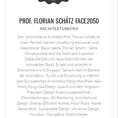
PROF. FLORIAN SCHÄTZ FACE2050
ARCHITEKTURBÜRO
Der renommierte Architekt Prof. Florian Schätz ist
unser Partner bei der Umsetzung exklusiver und
besonderer Bauprojekte. Florian Schätz - Seine
Schwerpunkte sind die modulare tropische
Gebäudehülle und neue Wohnformen der
kompakten Stadt. Er lebt und arbeitet in
Deutschland und Singapur. Seine Arbeit im Bereich
der Architektur, Kunst und Forschung wurde mit
dem Europäischen Architekturfotografie-Preis, dem
Hong Kong Asia Design Award und dem Singapur-
Präsident Design Award ausgezeichnet.
Dienstleistungen: 3D Rendering, Architectural
Design, Energy-Efficient Homes, Floor Plans, Home
Renovation, Sustainable Design, Universal Design,
Hausbau, Hauspläne, Massivhäuser