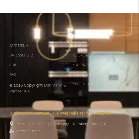
IMPRESSUM
ÜBER UNS
DATENSCHUTZ
REFERENZEN
AGB
KOOPERATIONEN
FAQ
TRAININGSPROGRAMM
ANGEBOTE & PREISE
© 2026 Copyright:
Dittlmann &
Partner ICC
Dittlmann & Partner | ICC Wegbegleiter für Gastgeber
Passau | München | Regensburg | Nürnberg | Basel (CH)
Termin buchen