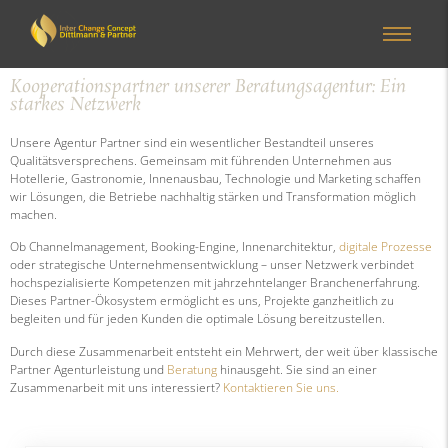
Kooperationspartner unserer Beratungsagentur: Ein
starkes Netzwerk
Unsere Agentur Partner sind ein wesentlicher Bestandteil unseres
Qualitätsversprechens. Gemeinsam mit führenden Unternehmen aus
Hotellerie, Gastronomie, Innenausbau, Technologie und Marketing schaffen
wir Lösungen, die Betriebe nachhaltig stärken und Transformation möglich
machen.
Ob Channelmanagement, Booking-Engine, Innenarchitektur,
digitale Prozesse
oder strategische Unternehmensentwicklung – unser Netzwerk verbindet
hochspezialisierte Kompetenzen mit jahrzehntelanger Branchenerfahrung.
Dieses Partner-Ökosystem ermöglicht es uns, Projekte ganzheitlich zu
begleiten und für jeden Kunden die optimale Lösung bereitzustellen.
Durch diese Zusammenarbeit entsteht ein Mehrwert, der weit über klassische
Partner Agenturleistung und
Beratung
hinausgeht. Sie sind an einer
Zusammenarbeit mit uns interessiert?
Kontaktieren Sie uns.