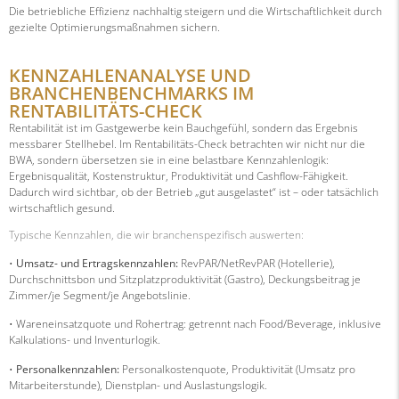
Die betriebliche Effizienz nachhaltig steigern und die Wirtschaftlichkeit durch
gezielte Optimierungsmaßnahmen sichern.
KENNZAHLENANALYSE UND
BRANCHENBENCHMARKS IM
RENTABILITÄTS-CHECK
Rentabilität ist im Gastgewerbe kein Bauchgefühl, sondern das Ergebnis
messbarer Stellhebel. Im Rentabilitäts-Check betrachten wir nicht nur die
BWA, sondern übersetzen sie in eine belastbare Kennzahlenlogik:
Ergebnisqualität, Kostenstruktur, Produktivität und Cashflow-Fähigkeit.
Dadurch wird sichtbar, ob der Betrieb „gut ausgelastet“ ist – oder tatsächlich
wirtschaftlich gesund.
Typische Kennzahlen, die wir branchenspezifisch auswerten:
•
Umsatz- und Ertragskennzahlen:
RevPAR/NetRevPAR (Hotellerie),
Durchschnittsbon und Sitzplatzproduktivität (Gastro), Deckungsbeitrag je
Zimmer/je Segment/je Angebotslinie.
• Wareneinsatzquote und Rohertrag: getrennt nach Food/Beverage, inklusive
Kalkulations- und Inventurlogik.
•
Personalkennzahlen:
Personalkostenquote, Produktivität (Umsatz pro
Mitarbeiterstunde), Dienstplan- und Auslastungslogik.