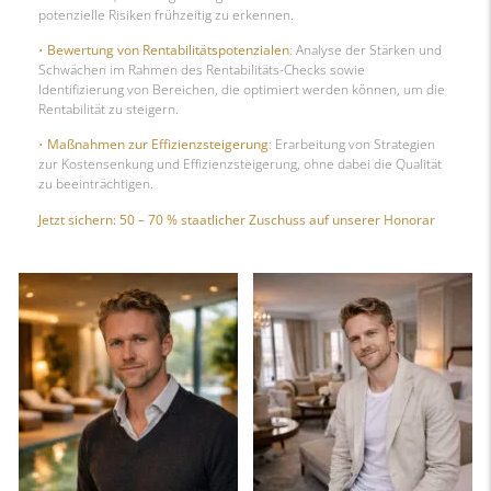
potenzielle Risiken frühzeitig zu erkennen.
•
Bewertung von Rentabilitätspotenzialen
:
Analyse der Stärken und
Schwächen im Rahmen des Rentabilitäts-Checks sowie
Identifizierung von Bereichen, die optimiert werden können, um die
Rentabilität zu steigern.
•
Maßnahmen zur Effizienzsteigerung
:
Erarbeitung von Strategien
zur Kostensenkung und Effizienzsteigerung, ohne dabei die Qualität
zu beeinträchtigen.
Jetzt sichern: 50 – 70 % staatlicher Zuschuss auf unserer Honorar