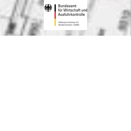
50 - 70 % Beratungsförderung
Unsere Zulassung als BAFA-Berater ermöglicht es, kleine und
mittelständische Unternehmen auf dem Weg zu nachhaltigem
Wachstum und erfolgreicher Unternehmensentwicklung zu begleiten.
Österreichische Gastgeber
Zulassung als Unternehmensberater in Österreich gemäß § 373a Abs. 5 Z
1 GewO. Beratungsberechtigt für Hotel-, Gastronomie- und
Tourismusbetriebe in allen Bundesländern.