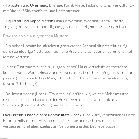
•
Fixkosten und Overhead:
Energie, Pacht/Miete, Instandhaltung, Verwaltung –
mit Blick auf Skaleneffekte und Kostentreiber.
•
Liquidität und Kapitaldienst:
Cash Conversion, Working-Capital-Effekte,
Tragfähigkeit von Zins und Tilgung (gerade bei steigenden Zinsen zentral).
Praxisbeispiele aus typischen Mustern:
• Ein hoher Umsatz bei gleichzeitig schwacher Rentabilität entsteht häufig
durch zu niedrige Nettoraten, zu hohe Provisionslast oder unklaren Channel-
Mix im Vertrieb.
• In der Gastronomie ist ein „ausgebuchtes“ Haus wirtschaftlich trotzdem
kritisch, wenn Wareneinsatz und Personaleinsatz nicht zur Angebotsstruktur
passen (z. B. zu viele Low-Margin-Gerichte, fehlende Kalkulationsdisziplin,
falsche Schichtlogik).
• Bei Investitionen (Umbau/Erweiterung) prüfen wir, welche Mehrumsätze
realistisch sind und ab wann der Break-even erreicht wird – inklusive
Szenarien (Base/Best/Worst) und Sensitivitäten.
Das Ergebnis nach einem Rentabilitäts-Check:
Eine klare, kennzahlenbasierte
Prioritätenliste – mit Maßnahmen, die Ertrag und Cashflow messbar
verbessern und gleichzeitig zur Positionierung des Betriebs passen.