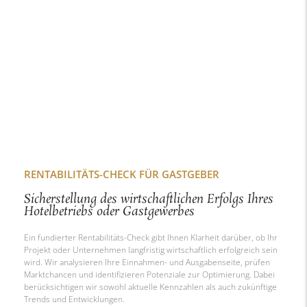
RENTABILITÄTS-CHECK FÜR GASTGEBER
Sicherstellung des wirtschaftlichen Erfolgs Ihres
Hotelbetriebs oder Gastgewerbes
Ein fundierter Rentabilitäts-Check gibt Ihnen Klarheit darüber, ob Ihr
Projekt oder Unternehmen langfristig wirtschaftlich erfolgreich sein
wird. Wir analysieren Ihre Einnahmen- und Ausgabenseite, prüfen
Marktchancen und identifizieren Potenziale zur Optimierung. Dabei
berücksichtigen wir sowohl aktuelle Kennzahlen als auch zukünftige
Trends und Entwicklungen.