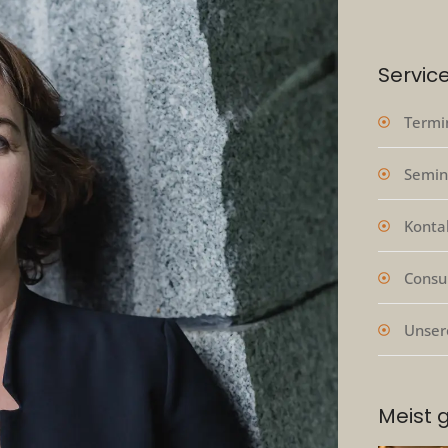
Servic
Termi
Semin
Konta
Consu
Unser
Meist 