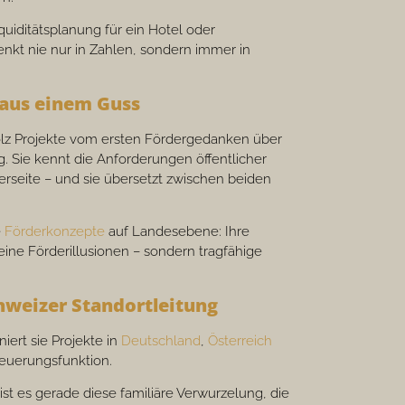
quiditätsplanung für ein Hotel oder
nkt nie nur in Zahlen, sondern immer in
 aus einem Guss
 Volz Projekte vom ersten Fördergedanken über
g. Sie kennt die Anforderungen öffentlicher
rseite – und sie übersetzt zwischen beiden
e
Förderkonzepte
auf Landesebene: Ihre
eine Förderillusionen – sondern tragfähige
hweizer Standortleitung
niert sie Projekte in
Deutschland
,
Österreich
teuerungsfunktion.
t ist es gerade diese familiäre Verwurzelung, die