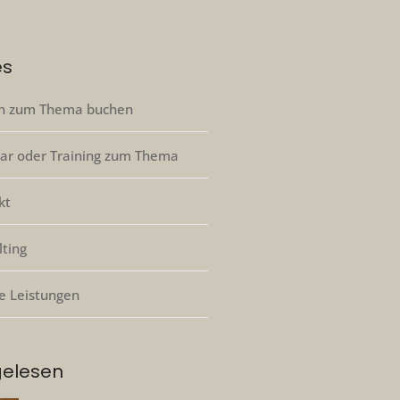
es
n zum Thema buchen
ar oder Training zum Thema
kt
lting
e Leistungen
gelesen