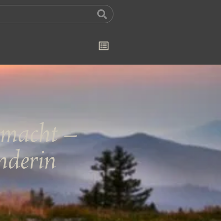
 macht –
nderin