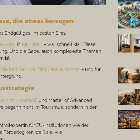
esse, die etwas bewegen
Endgültiges. Im besten Sinn.
a-Hotel
in
München
– war schnell klar: Diese
Haltung. Und die Gabe, auch komplexeste Themen
 ist.
de Partnerin bei Dittlmann & Partner
– und für
intergrund.
usstrategie
versität Konstanz
) und Master of Advanced
ere begann nicht im Tourismus, sondern in der
trollexpertin für EU-Institutionen wie der
e Förderlogiken weiß sie, wie
rn.