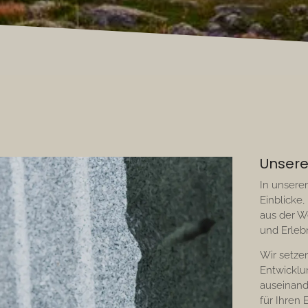
Unsere
In unserem
Einblicke,
aus der W
und Erlebn
Wir setze
Entwickl
auseinand
für Ihren 