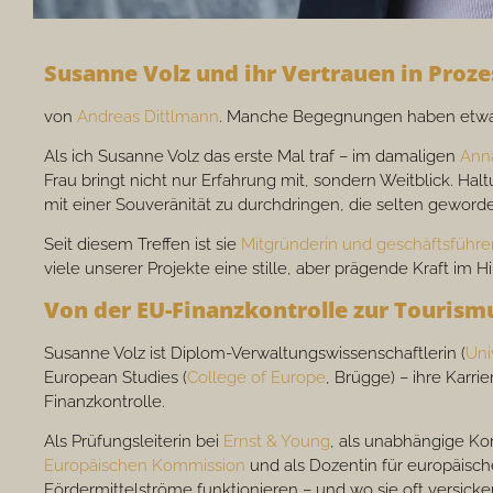
Susanne Volz und ihr Vertrauen in Proz
von
Andreas Dittlmann
. Manche Begegnungen haben etwas 
Als ich Susanne Volz das erste Mal traf – im damaligen
Ann
Frau bringt nicht nur Erfahrung mit, sondern Weitblick. 
mit einer Souveränität zu durchdringen, die selten geworden
Seit diesem Treffen ist sie
Mitgründerin und geschäftsführen
viele unserer Projekte eine stille, aber prägende Kraft im H
Von der EU-Finanzkontrolle zur Tourism
Susanne Volz ist Diplom-Verwaltungswissenschaftlerin (
Uni
European Studies (
College of Europe
, Brügge) – ihre Karri
Finanzkontrolle.
Als Prüfungsleiterin bei
Ernst & Young
, als unabhängige Kon
Europäischen Kommission
und als Dozentin für europäisch
Fördermittelströme funktionieren – und wo sie oft versicke