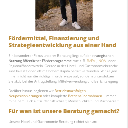
Fördermittel,
Finanzierung
und
Strategieentwicklung aus einer Hand
Ein besonderer Fokus unserer Beratung liegt auf der
strategischen
Nutzung öffentlicher Förderprogramme
, wie z. B.
BAFA
-,
INQA
– oder
Regionalfördermitteln. Gerade in der Hotel- und Gastronomiebranche
sind Investitionen oft mit hohem Kapitalbedarf verbunden. Wir zeigen
Ihnen nicht nur die richtigen Förderwege auf, sondern unterstützen
Sie aktiv bei der Antragstellung, Mittelverwendung und Berichtslegung.
Darüber hinaus begleiten wir
Betriebsnachfolgen
,
Neupositionierungen
oder komplette
Betriebsübernahmen
– immer
mit einem Blick auf Wirtschaftlichkeit, Menschlichkeit und Machbarkeit.
Für wen ist unsere Beratung gemacht?
Unsere Hotel und Gastronomie Beratung richtet sich an: