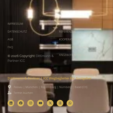
IMPRESSUM
ÜBER UNS
DATENSCHUTZ
REFERENZEN
AGB
KOOPERATIONEN
FAQ
TRAININGSPROGRAMM
ANGEBOTE & PREISE
© 2026 Copyright:
Dittlmann &
Partner ICC
Dittlmann & Partner | ICC Wegbegleiter für Gastgeber
Passau | München | Regensburg | Nürnberg | Basel (CH)
Termin buchen