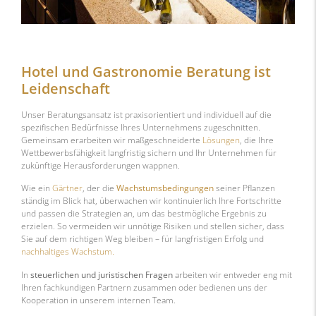
Hotel und Gastronomie Beratung ist
Leidenschaft
Unser Beratungsansatz ist praxisorientiert und individuell auf die
spezifischen Bedürfnisse Ihres Unternehmens zugeschnitten.
Gemeinsam erarbeiten wir maßgeschneiderte
Lösungen
, die Ihre
Wettbewerbsfähigkeit langfristig sichern und Ihr Unternehmen für
zukünftige Herausforderungen wappnen.
Wie ein
Gärtner
, der die
Wachstumsbedingungen
seiner Pflanzen
ständig im Blick hat, überwachen wir kontinuierlich Ihre Fortschritte
und passen die Strategien an, um das bestmögliche Ergebnis zu
erzielen. So vermeiden wir unnötige Risiken und stellen sicher, dass
Sie auf dem richtigen Weg bleiben – für langfristigen Erfolg und
nachhaltiges Wachstum.
In
steuerlichen und juristischen Fragen
arbeiten wir entweder eng mit
Ihren fachkundigen Partnern zusammen oder bedienen uns der
Kooperation in unserem internen Team.