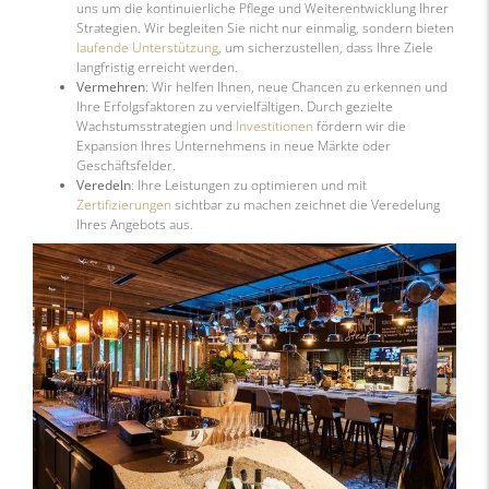
uns um die kontinuierliche Pflege und Weiterentwicklung Ihrer
Strategien. Wir begleiten Sie nicht nur einmalig, sondern bieten
laufende Unterstützung
, um sicherzustellen, dass Ihre Ziele
langfristig erreicht werden.
Vermehren
: Wir helfen Ihnen, neue Chancen zu erkennen und
Ihre Erfolgsfaktoren zu vervielfältigen. Durch gezielte
Wachstumsstrategien und
Investitionen
fördern wir die
Expansion Ihres Unternehmens in neue Märkte oder
Geschäftsfelder.
Veredeln
: Ihre Leistungen zu optimieren und mit
Zertifizierungen
sichtbar zu machen zeichnet die Veredelung
Ihres Angebots aus.