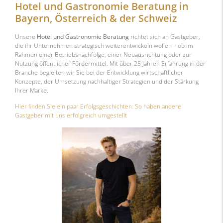
Hotel und Gastronomie Beratung in
Bayern
,
Österreich
& der
Schweiz
Unsere
Hotel und Gastronomie Beratung
richtet sich an Gastgeber,
die ihr Unternehmen strategisch weiterentwickeln wollen – ob im
Rahmen einer Betriebsnachfolge, einer Neuausrichtung oder zur
Nutzung öffentlicher Fördermittel. Mit über 25 Jahren Erfahrung in der
Branche begleiten wir Sie bei der Entwicklung wirtschaftlicher
Konzepte, der Umsetzung nachhaltiger Strategien und der Stärkung
Ihrer Marke.
Hier finden Sie ein paar Erfolgsgeschichten: So haben andere
Gastgeber mit uns erfolgreich umgestellt