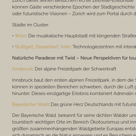
Zürich bietet seinen Besuchern echte Zeitreise-Erlebnisse. 
können Gäste verschiedene Epochen der Stadtgeschichte h
oder futuristische Visionen – Zürich wird zum Portal durch di
Städte im Cluster:
•
Wien
: Die musikalische Hauptstadt mit klingenden Straße
•
Stuttgart
,
Düsseldorf
,
Köln
: Technologiezentren mit intera
Natürliche Paradiese mit Twist – Neue Perspektiven für tour
Innsbruck
: Der alpine Freizeitpark der Schwerkraft
Innsbruck baut den ersten alpinen Freizeitpark, in dem di
können in speziellen Bereichen schweben, durch die Luft g
hinunter. Dieses einzigartige Erlebnis kombiniert Adrenali
Bayerischer Wald
: Das grüne Herz Deutschlands mit futur
Der Bayerische Wald, bekannt für seine dichten Wälder un
touristisch wichtigen Orte im Bereich Ökotourismus und in
größten zusammenhängenden Waldgebiete Europas ents
sich dynamisch an die Natur anpassen und es Besuchern er