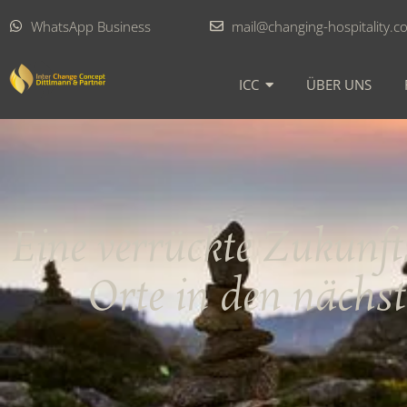
WhatsApp Business
mail@changing-hospitality.c
ICC
ÜBER UNS
Eine verrückte Zukunfts
Orte in den nächs