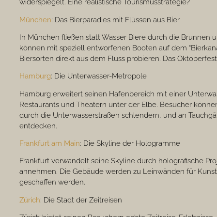
widerspiegelt. Eine realistische Tourismusstrategie?
München
: Das Bierparadies mit Flüssen aus Bier
In München fließen statt Wasser Biere durch die Brunnen u
können mit speziell entworfenen Booten auf dem “Bierkana
Biersorten direkt aus dem Fluss probieren. Das Oktoberfest
Hamburg
: Die Unterwasser-Metropole
Hamburg erweitert seinen Hafenbereich mit einer Unterwas
Restaurants und Theatern unter der Elbe. Besucher kön
durch die Unterwasserstraßen schlendern, und an Tauchg
entdecken.
Frankfurt am Main
: Die Skyline der Hologramme
Frankfurt verwandelt seine Skyline durch holografische P
annehmen. Die Gebäude werden zu Leinwänden für Kunstw
geschaffen werden.
Zürich
: Die Stadt der Zeitreisen