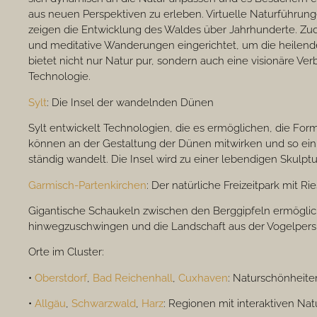
aus neuen Perspektiven zu erleben. Virtuelle Naturführun
zeigen die Entwicklung des Waldes über Jahrhunderte. Z
und meditative Wanderungen eingerichtet, um die heilende
bietet nicht nur Natur pur, sondern auch eine visionäre V
Technologie.
Sylt
: Die Insel der wandelnden Dünen
Sylt entwickelt Technologien, die es ermöglichen, die Fo
können an der Gestaltung der Dünen mitwirken und so ein
ständig wandelt. Die Insel wird zu einer lebendigen Skulptu
Garmisch-Partenkirchen
: Der natürliche Freizeitpark mit R
Gigantische Schaukeln zwischen den Berggipfeln ermöglic
hinwegzuschwingen und die Landschaft aus der Vogelpersp
Orte im Cluster:
•
Oberstdorf
,
Bad Reichenhall
,
Cuxhaven
: Naturschönheiten
•
Allgäu
,
Schwarzwald
,
Harz
: Regionen mit interaktiven Nat