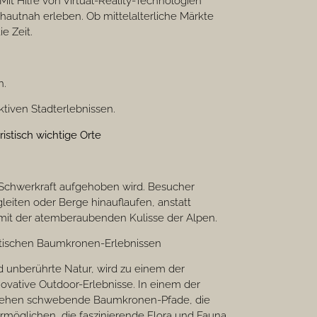
Mit Hilfe von Virtual-Reality-Technologien
autnah erleben. Ob mittelalterliche Märkte
e Zeit.
n.
ktiven Stadterlebnissen.
istisch wichtige Orte
e Schwerkraft aufgehoben wird. Besucher
leiten oder Berge hinauflaufen, anstatt
n mit der atemberaubenden Kulisse der Alpen.
istischen Baumkronen-Erlebnissen
d unberührte Natur, wird zu einem der
novative Outdoor-Erlebnisse. In einem der
tehen schwebende Baumkronen-Pfade, die
möglichen, die faszinierende Flora und Fauna