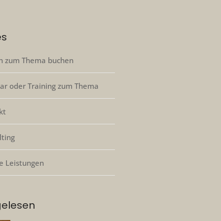
es
n zum Thema buchen
ar oder Training zum Thema
kt
lting
e Leistungen
gelesen