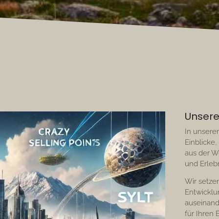
Unsere
In unserem
Einblicke,
aus der W
und Erlebn
Wir setze
Entwickl
auseinand
für Ihren 