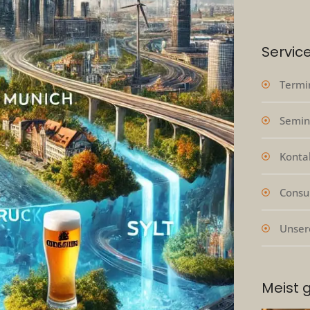
Servic
Termi
Semin
Konta
Consu
Unser
Meist 