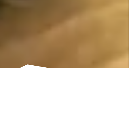
OPTIMIERUNG DURCH OBJEKTIVE PRÜFUNG
Mystery Checks für Hotels & Restaurants
Was ist ein Mystery Check?
Ein Mystery Check oder Mystery Guesting bietet eine umfassende