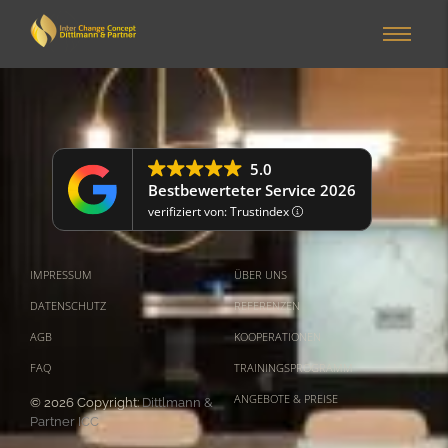
5.0
Bestbewerteter Service 2026
verifiziert von: Trustindex
IMPRESSUM
ÜBER UNS
DATENSCHUTZ
REFERENZEN
AGB
KOOPERATIONEN
FAQ
TRAININGSPROGRAMM
ANGEBOTE & PREISE
© 2026 Copyright:
Dittlmann &
Partner ICC