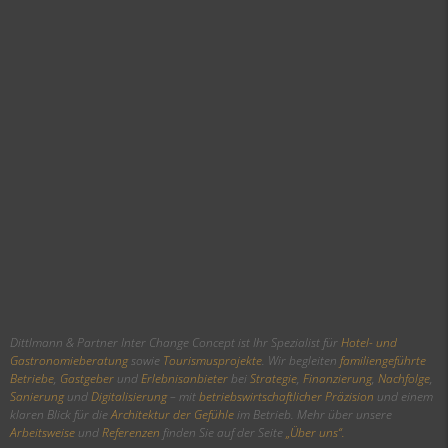
Dittlmann & Partner Inter Change Concept ist Ihr Spezialist für
Hotel- und
Gastronomieberatung
sowie
Tourismusprojekte
. Wir begleiten
familiengeführte
Betriebe
,
Gastgeber
und
Erlebnisanbieter
bei
Strategie
,
Finanzierung
,
Nachfolge
,
Sanierung
und
Digitalisierung
– mit
betriebswirtschaftlicher Präzision
und einem
klaren Blick für die
Architektur der Gefühle
im Betrieb. Mehr über unsere
Arbeitsweise
und
Referenzen
finden Sie auf der Seite
„Über uns“.