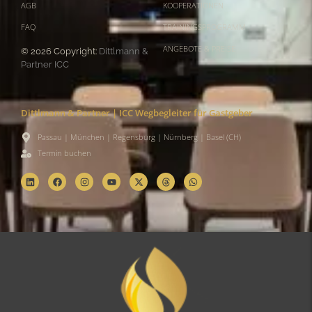
AGB
KOOPERATIONEN
FAQ
TRAININGSPROGRAMM
ANGEBOTE & PREISE
© 2026 Copyright:
Dittlmann &
Partner ICC
Dittlmann & Partner | ICC Wegbegleiter für Gastgeber
Passau | München | Regensburg | Nürnberg | Basel (CH)
Termin buchen