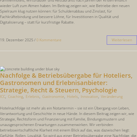
Familienhotels, Wirtshäuser und Restaurants nach Jahren der Krisen endlich
wieder Luft zum Atmen haben. Im Beitrag zeigen wir, wie Betriebe den neuen
Spielraum klug nutzen können: für Schuldenabbau und Zinslast, für
Fachkräftebindung und bessere Löhne, für Investitionen in Qualität und
Digitalisierung – statt für kurzfristige Rabatte.
19. Dezember 2025
/
0 Kommentare
Weiterlesen
Nachfolge & Betriebsübergabe für Hoteliers,
Gastronomen und Erlebnisanbieter:
Strategie, Recht & Steuern, Psychologie
ICC
,
Coaching
,
Erlebnis
,
Gastronomie
,
Hotels
,
Innovation
,
Veränderung
Hotelnachfolge ist mehr als ein Notartermin – sie ist ein Übergang von Leben,
Verantwortung und Geschichte in neue Hände. In diesem Beitrag zeigen wir, wie
Strategie, Rechtsform und Finanzierung mit Familie, Bindungsmustern und
unausgesprochenen Erwartungen zusammenwirken. Wir verbinden
betriebswirtschaftliche Klarheit mit einem Blick auf das, was dazwischen liegt:
Gefühle, Rollen, Loyalität. So wird aus einer Betriebsübergabe eine Nachfolge, die