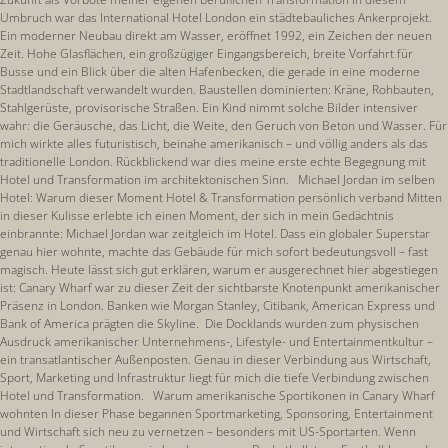
Umbruch war das International Hotel London ein städtebauliches Ankerprojekt.
Ein moderner Neubau direkt am Wasser, eröffnet 1992, ein Zeichen der neuen
Zeit. Hohe Glasflächen, ein großzügiger Eingangsbereich, breite Vorfahrt für
Busse und ein Blick über die alten Hafenbecken, die gerade in eine moderne
Stadtlandschaft verwandelt wurden. Baustellen dominierten: Kräne, Rohbauten,
Stahlgerüste, provisorische Straßen. Ein Kind nimmt solche Bilder intensiver
wahr: die Geräusche, das Licht, die Weite, den Geruch von Beton und Wasser. Für
mich wirkte alles futuristisch, beinahe amerikanisch – und völlig anders als das
traditionelle London. Rückblickend war dies meine erste echte Begegnung mit
Hotel und Transformation im architektonischen Sinn. Michael Jordan im selben
Hotel: Warum dieser Moment Hotel & Transformation persönlich verband Mitten
in dieser Kulisse erlebte ich einen Moment, der sich in mein Gedächtnis
einbrannte: Michael Jordan war zeitgleich im Hotel. Dass ein globaler Superstar
genau hier wohnte, machte das Gebäude für mich sofort bedeutungsvoll – fast
magisch. Heute lässt sich gut erklären, warum er ausgerechnet hier abgestiegen
ist: Canary Wharf war zu dieser Zeit der sichtbarste Knotenpunkt amerikanischer
Präsenz in London. Banken wie Morgan Stanley, Citibank, American Express und
Bank of America prägten die Skyline. Die Docklands wurden zum physischen
Ausdruck amerikanischer Unternehmens-, Lifestyle- und Entertainmentkultur –
ein transatlantischer Außenposten. Genau in dieser Verbindung aus Wirtschaft,
Sport, Marketing und Infrastruktur liegt für mich die tiefe Verbindung zwischen
Hotel und Transformation. Warum amerikanische Sportikonen in Canary Wharf
wohnten In dieser Phase begannen Sportmarketing, Sponsoring, Entertainment
und Wirtschaft sich neu zu vernetzen – besonders mit US-Sportarten. Wenn