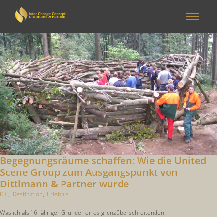
Begegnungsräume schaffen: Wie die United
Scene Group zum Ausgangspunkt von
Dittlmann & Partner wurde
ICC
,
Destination
,
Erlebnis
Was ich als 16-jähriger Gründer eines grenzüberschreitenden