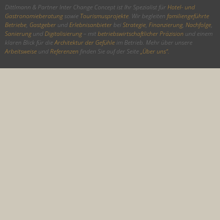
Dittlmann & Partner Inter Change Concept ist Ihr Spezialist für
Hotel- und
Gastronomieberatung
sowie
Tourismusprojekte
. Wir begleiten
familiengeführte
Betriebe
,
Gastgeber
und
Erlebnisanbieter
bei
Strategie
,
Finanzierung
,
Nachfolge
,
Sanierung
und
Digitalisierung
– mit
betriebswirtschaftlicher Präzision
und einem
klaren Blick für die
Architektur der Gefühle
im Betrieb. Mehr über unsere
Arbeitsweise
und
Referenzen
finden Sie auf der Seite
„Über uns“.