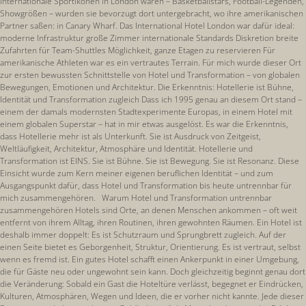
internationale Sportikonen in London waren – Basketballstars, Football-Legenden,
Showgrößen – wurden sie bevorzugt dort untergebracht, wo ihre amerikanischen
Partner saßen: in Canary Wharf. Das International Hotel London war dafür ideal:
moderne Infrastruktur große Zimmer internationale Standards Diskretion breite
Zufahrten für Team-Shuttles Möglichkeit, ganze Etagen zu reservieren Für
amerikanische Athleten war es ein vertrautes Terrain. Für mich wurde dieser Ort
zur ersten bewussten Schnittstelle von Hotel und Transformation – von globalen
Bewegungen, Emotionen und Architektur. Die Erkenntnis: Hotellerie ist Bühne,
Identität und Transformation zugleich Dass ich 1995 genau an diesem Ort stand –
einem der damals modernsten Stadtexperimente Europas, in einem Hotel mit
einem globalen Superstar – hat in mir etwas ausgelöst. Es war die Erkenntnis,
dass Hotellerie mehr ist als Unterkunft. Sie ist Ausdruck von Zeitgeist,
Weltläufigkeit, Architektur, Atmosphäre und Identität. Hotellerie und
Transformation ist EINS. Sie ist Bühne. Sie ist Bewegung. Sie ist Resonanz. Diese
Einsicht wurde zum Kern meiner eigenen beruflichen Identität – und zum
Ausgangspunkt dafür, dass Hotel und Transformation bis heute untrennbar für
mich zusammengehören. Warum Hotel und Transformation untrennbar
zusammengehören Hotels sind Orte, an denen Menschen ankommen – oft weit
entfernt von ihrem Alltag, ihren Routinen, ihren gewohnten Räumen. Ein Hotel ist
deshalb immer doppelt: Es ist Schutzraum und Sprungbrett zugleich. Auf der
einen Seite bietet es Geborgenheit, Struktur, Orientierung. Es ist vertraut, selbst
wenn es fremd ist. Ein gutes Hotel schafft einen Ankerpunkt in einer Umgebung,
die für Gäste neu oder ungewohnt sein kann. Doch gleichzeitig beginnt genau dort
die Veränderung: Sobald ein Gast die Hoteltüre verlässt, begegnet er Eindrücken,
Kulturen, Atmosphären, Wegen und Ideen, die er vorher nicht kannte. Jede dieser