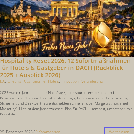
Hospitality Reset 2026: 12 Sofortmaßnahmen
für Hotels & Gastgeber in DACH (Rückblick
2025 + Ausblick 2026)
ICC
,
Erlebnis
,
Gastronomie
,
Hotels
,
Innovation
,
Veränderung
2025 war ein Jahr mit starker Nachfrage, aber spürbarem Kosten- und
Prozessdruck. 2026 wird operativ: Steuerlogik, Personalkosten, Digitalisierung, IT-
Sicherheit und Direktvertrieb entscheiden schneller über Marge als „noch mehr
Marketing“. Hier ist dein Jahreswechsel-Plan für DACH – kompakt, umsetzbar, mit
Prioritäten.
29. Dezember 2025
/
0 Kommentare
Weiterlesen