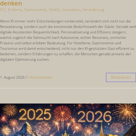
denken
ICC
,
Erlebnis
,
Gastronomie
,
Hotels
,
Innovation
,
Veränderung
Wenn KI immer mehr Entscheidungen vorbereitet, verändert sich nicht nur die
Reiseplanung, sondern auch die emotionale Bedürfniswelt der Gäste. Gerade weil
digitale Assistenten Bequemlichkeit, Personalisierung und Effizienz steigern,
wächst zugleich die Sehnsucht nach Autonomie, echter Resonanz, sinnlicher
Präsenz und selbst erlebter Bedeutung. Für Hotellerie, Gastronomie und
Tourismus wird damit entscheidend, nicht nur den KI-gestützten Gast effizient zu
bedienen, sondern Erfahrungen zu schaffen, die Menschen gerade jenseits der
digitalen Optimierung suchen.
1. August 2026
/
0 Kommentare
Weiterlesen