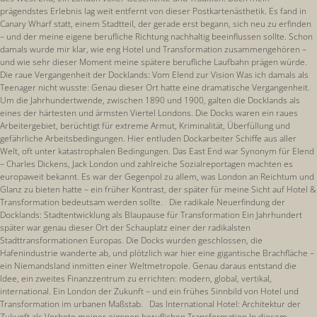
prägendstes Erlebnis lag weit entfernt von dieser Postkartenästhetik. Es fand in
Canary Wharf statt, einem Stadtteil, der gerade erst begann, sich neu zu erfinden
– und der meine eigene berufliche Richtung nachhaltig beeinflussen sollte. Schon
damals wurde mir klar, wie eng Hotel und Transformation zusammengehören –
und wie sehr dieser Moment meine spätere berufliche Laufbahn prägen würde.
Die raue Vergangenheit der Docklands: Vom Elend zur Vision Was ich damals als
Teenager nicht wusste: Genau dieser Ort hatte eine dramatische Vergangenheit.
Um die Jahrhundertwende, zwischen 1890 und 1900, galten die Docklands als
eines der härtesten und ärmsten Viertel Londons. Die Docks waren ein raues
Arbeitergebiet, berüchtigt für extreme Armut, Kriminalität, Überfüllung und
gefährliche Arbeitsbedingungen. Hier entluden Dockarbeiter Schiffe aus aller
Welt, oft unter katastrophalen Bedingungen. Das East End war Synonym für Elend
– Charles Dickens, Jack London und zahlreiche Sozialreportagen machten es
europaweit bekannt. Es war der Gegenpol zu allem, was London an Reichtum und
Glanz zu bieten hatte – ein früher Kontrast, der später für meine Sicht auf Hotel &
Transformation bedeutsam werden sollte. Die radikale Neuerfindung der
Docklands: Stadtentwicklung als Blaupause für Transformation Ein Jahrhundert
später war genau dieser Ort der Schauplatz einer der radikalsten
Stadttransformationen Europas. Die Docks wurden geschlossen, die
Hafenindustrie wanderte ab, und plötzlich war hier eine gigantische Brachfläche –
ein Niemandsland inmitten einer Weltmetropole. Genau daraus entstand die
Idee, ein zweites Finanzzentrum zu errichten: modern, global, vertikal,
international. Ein London der Zukunft – und ein frühes Sinnbild von Hotel und
Transformation im urbanen Maßstab. Das International Hotel: Architektur der
Zukunft als Vorbote meiner eigenen beruflichen Transformation In diesem