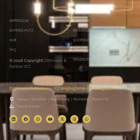
IMPRESSUM
ÜBER UNS
DATENSCHUTZ
REFERENZEN
AGB
KOOPERATIONEN
FAQ
TRAININGSPROGRAMM
ANGEBOTE & PREISE
© 2026 Copyright:
Dittlmann &
Partner ICC
Dittlmann & Partner | ICC Wegbegleiter für Gastgeber
Passau | München | Regensburg | Nürnberg | Basel (CH)
Termin buchen