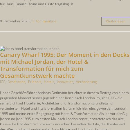
für Haus, Familie, Team und Gäste tragfähig ist.
9. Dezember 2025
/
0 Kommentare
Weiterlesen
Canary Wharf 1995: Der Moment in den Docks
mit Michael Jordan, der Hotel &
Transformation für mich zum
Gesamtkunstwerk machte
ICC
,
Destination
,
Erlebnis
,
Hotels
,
Innovation
,
Veränderung
Unser Geschäftsführer Andreas Dittlmann berichtet in diesem Beitrag von einem
prägenden Moment seiner Jugend: einer Reise nach London im Jahr 1995, die
seine Sicht auf Hotellerie, Architektur und Transformation grundlegend
veränderte. Hotel und Transformation ist für mich hier eins geworden: London
1995 und meine erste Begegnung mit Hotel & Transformation Als ich vor dreißig
Jahren im Jahr 1995 zum ersten Mal nach London reiste, erwartete ich das alte,
klassische Bild der Stadt: die viktorianischen Fassaden der City, die Theaterwelt
des West End, ein London voller Geschichte und Tradition. Doch mein