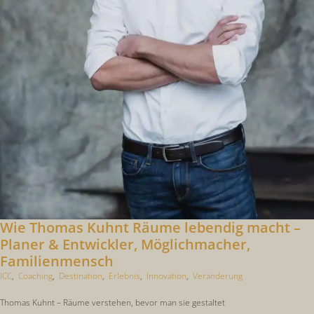
Wie Thomas Kuhnt Räume lebendig macht –
Planer & Entwickler, Möglichmacher,
Familienmensch
ICC
,
Coaching
,
Destination
,
Erlebnis
,
Innovation
,
Veränderung
Thomas Kuhnt – Räume verstehen, bevor man sie gestaltet